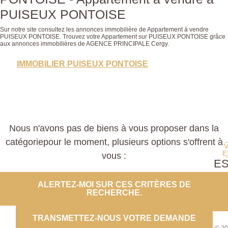
PUISEUX PONTOISE
Sur notre site consultez les annonces immobilière de Appartement à vendre
PUISEUX PONTOISE. Trouvez votre Appartement sur PUISEUX PONTOISE grâce
aux annonces immobilières de AGENCE PRINCIPALE Cergy.
IMMOBILIER PUISEUX PONTOISE
Nous n'avons pas de biens à vous proposer dans la
catégoriepour le moment, plusieurs options s'offrent à
E
vous :
E
PROP
ALERTEZ-MOI SUR CES CRITÈRES DE
RECHERCHE.
CO
TRANSMETTEZ-NOUS VOTRE DEMANDE