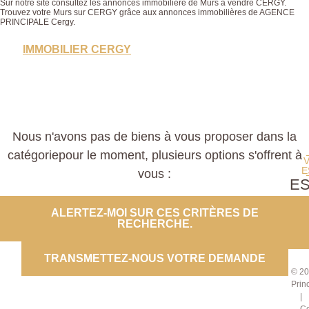
Sur notre site consultez les annonces immobilière de Murs à vendre CERGY.
Trouvez votre Murs sur CERGY grâce aux annonces immobilières de AGENCE
PRINCIPALE Cergy.
IMMOBILIER CERGY
Nous n'avons pas de biens à vous proposer dans la
catégoriepour le moment, plusieurs options s'offrent à
E
vous :
E
PROP
ALERTEZ-MOI SUR CES CRITÈRES DE
RECHERCHE.
CO
TRANSMETTEZ-NOUS VOTRE DEMANDE
© 20
Prin