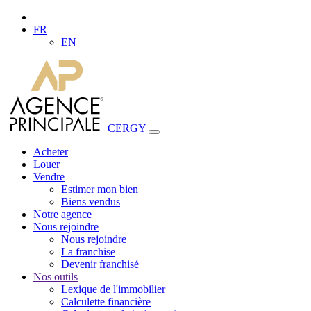
FR
EN
CERGY
Acheter
Louer
Vendre
Estimer mon bien
Biens vendus
Notre agence
Nous rejoindre
Nous rejoindre
La franchise
Devenir franchisé
Nos outils
Lexique de l'immobilier
Calculette financière