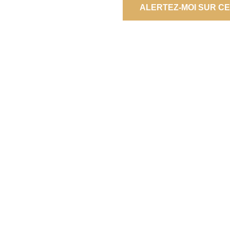
ALERTEZ-MOI SUR C
© 2026 Agence Principale
Contactez-nous
Notre agence
Nos actualités
Mentions légales
Politique de confidentialité
Politique de cookies
Plan du site