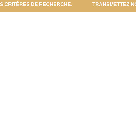
ES CRITÈRES DE RECHERCHE.
TRANSMETTEZ-N
VOTRE ESPAC
ESPACE PROPR
MON COMPTE
Site designé par