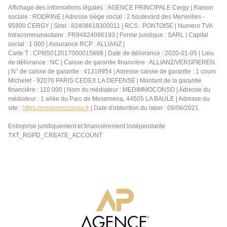
Affichage des informations légales : AGENCE PRINCIPALE Cergy | Raison
sociale : RODRINE | Adresse siège social : 2 boulevard des Merveilles -
95800 CERGY | Siret : 82408619300011 | RCS : PONTOISE | Numero TVA
Intracommunautaire : FR94824086193 | Forme juridique : SARL | Capital
social : 1 000 | Assurance RCP : ALLIANZ |
Carte T : CPI95012017000015668 | Date de délivrance : 2020-01-05 | Lieu
de délivrance : NC | Caisse de garantie financière : ALLIANZ/VERSPIEREN.
| N° de caisse de garantie : 41318954 | Adresse caisse de garantie : 1 cours
Michelet - 92076 PARIS CEDEX LA DEFENSE | Montant de la garantie
financière : 110 000 | Nom du médiateur : MEDIMMOCONSO | Adresse du
médiateur : 1 allée du Parc de Mesemena, 44505 LA BAULE | Adresse du
site :
https://medimmoconso.fr
| Date d'obtention du label : 08/06/2021
Entreprise juridiquement et financièrement indépendante
TXT_RGPD_CREATE_ACCOUNT