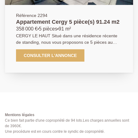
Référence 2294
Appartement Cergy 5 pièce(s) 91.24 m2
358 000 €
5 pièces
91 m²
CERGY LE HAUT Situé dans une résidence récente
de standing, nous vous proposons ce 5 pièces au
dernier étage offrant : une entrée, un séjour avec
cuisine ouverte entièrement équipée donnant accès à
CONSULTER L'ANNONCE
une terrasse de 46m², chambres dont une suite
parentale avec salle d'eau, une salle de bains et une
buanderie. Cet appartement a été entièrement rénové
avec goût et dispose également d'une place de
parking. Agent commercial. Classe énergétique : en
cours. 01 84 24 09 09
Mentions légales
Ce bien fait partie d'une copropriété de 94 lots.Les charges annuelles sont
de 3960€.
Une procédure est en cours contre le syndic de copropriété.