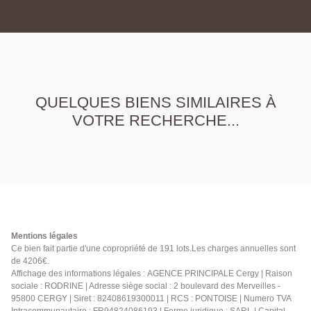
QUELQUES BIENS SIMILAIRES À
VOTRE RECHERCHE...
Mentions légales
Ce bien fait partie d'une copropriété de 191 lots.Les charges annuelles sont
de 4206€.
Affichage des informations légales : AGENCE PRINCIPALE Cergy | Raison
sociale : RODRINE | Adresse siège social : 2 boulevard des Merveilles -
95800 CERGY | Siret : 82408619300011 | RCS : PONTOISE | Numero TVA