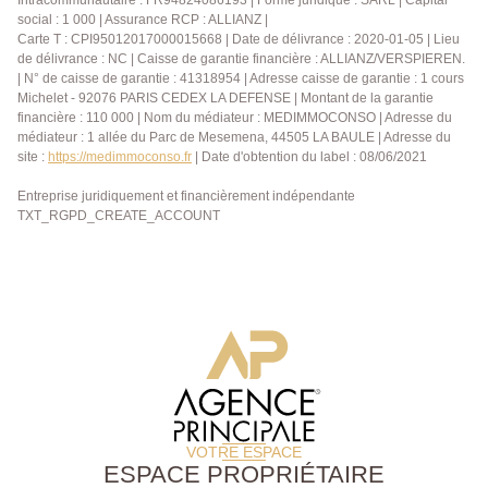
Intracommunautaire : FR94824086193 | Forme juridique : SARL | Capital
social : 1 000 | Assurance RCP : ALLIANZ |
Carte T : CPI95012017000015668 | Date de délivrance : 2020-01-05 | Lieu
de délivrance : NC | Caisse de garantie financière : ALLIANZ/VERSPIEREN.
| N° de caisse de garantie : 41318954 | Adresse caisse de garantie : 1 cours
Michelet - 92076 PARIS CEDEX LA DEFENSE | Montant de la garantie
financière : 110 000 | Nom du médiateur : MEDIMMOCONSO | Adresse du
médiateur : 1 allée du Parc de Mesemena, 44505 LA BAULE | Adresse du
site :
https://medimmoconso.fr
| Date d'obtention du label : 08/06/2021
Entreprise juridiquement et financièrement indépendante
TXT_RGPD_CREATE_ACCOUNT
VOTRE ESPACE
ESPACE PROPRIÉTAIRE