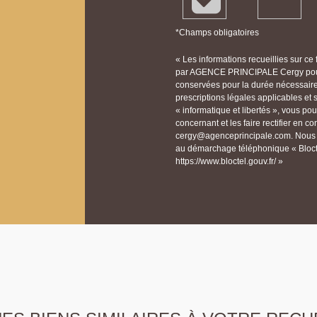
*Champs obligatoires
« Les informations recueillies sur ce
par AGENCE PRINCIPALE Cergy pour 
conservées pour la durée nécessaire à
prescriptions légales applicables et
« informatique et libertés », vous p
concernant et les faire rectifier e
cergy@agenceprincipale.com. Nous vo
au démarchage téléphonique « Bloctel
https://www.bloctel.gouv.fr/ »