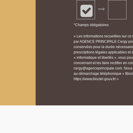
*Champs obligatoires
« Les informations recueillies sur ce
par AGENCE PRINCIPALE Cergy pour 
conservées pour la durée nécessaire à
prescriptions légales applicables et
« informatique et libertés », vous p
concernant et les faire rectifier e
cergy@agenceprincipale.com. Nous vo
au démarchage téléphonique « Bloctel
https://www.bloctel.gouv.fr/ »