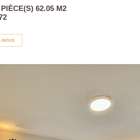
IÈCE(S) 62.05 M2
72
-NOUS