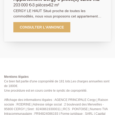
203 000 €
3 pièces
62 m²
CERGY LE HAUT Situé proche de toutes les
commodités, nous vous proposons cet appartement 3
pièces en bon état offrant : une entrée, un séjour
donnant sur une terrasse avec vue dégagée, une
CONSULTER L'ANNONCE
cuisine équipée, deux chambres, une salle de bains,
de nombreux rangements, deux places de parking en
sous-sol et une cave. Ne tardez pas à nous contacter
rapidement pour une visite. Classe énergétique : D.
Agent commercial. EXCLUSIVITE. 01 84 24 09 09
Mentions légales
Ce bien fait partie d'une copropriété de 181 lots.Les charges annuelles sont
de 1800€.
Une procédure est en cours contre le syndic de copropriété.
Affichage des informations légales : AGENCE PRINCIPALE Cergy | Raison
sociale : RODRINE | Adresse siège social : 2 boulevard des Merveilles -
95800 CERGY | Siret : 82408619300011 | RCS : PONTOISE | Numero TVA
Intracommunautaire : FR94824086193 | Forme juridique : SARL | Capital