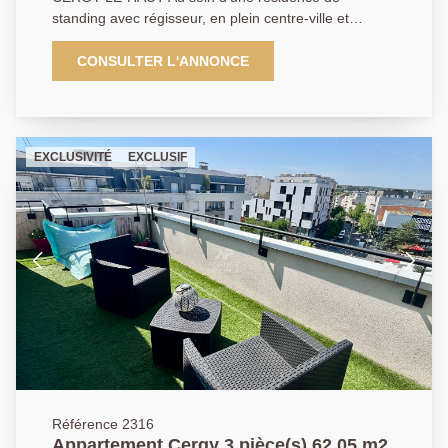
standing avec régisseur, en plein centre-ville et
proche de toutes les commodités, venez découvrir cet
appartement modulable de 4 pièces offrant : une
CONSULTER L'ANNONCE
entrée avec placard, un double séjour ouvrant sur une
loggia, une cuisine semi-ouverte avec possibilité
d'ouverture, deux chambres avec placards, une salle
de bains, des WC indépendants, ainsi qu'un box en
EXCLUSIVITÉ
EXCLUSIF
sous-sol. Agencement idéal avec de nombreuses
possibilités. Prenez rendez-vous et concrétisez votre
rêve ! Possibilité de recréer une troisième chambre.
Classe énergétique : D. 01 84 24 09 09 Classe
énergétique : C. 01 84 24 09 09
Référence 2316
Appartement Cergy 3 pièce(s) 62.05 m2