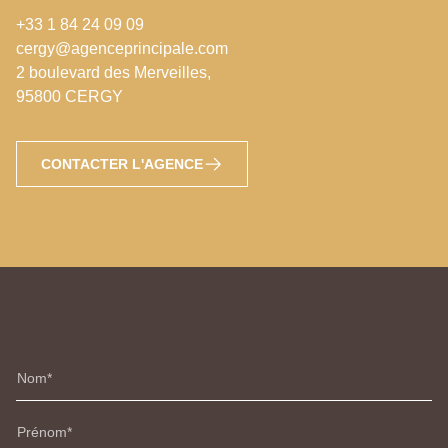
+33 1 84 24 09 09
cergy@agenceprincipale.com
2 boulevard des Merveilles,
95800 CERGY
CONTACTER L'AGENCE
Nom
Prénom