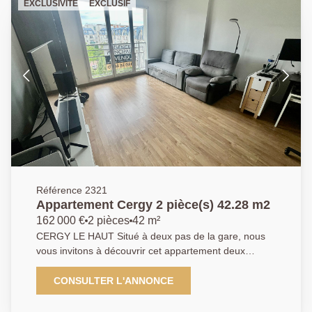
EXCLUSIVITÉ
EXCLUSIF
Référence 2321
Appartement Cergy 2 pièce(s) 42.28 m2
162 000 €
2 pièces
42 m²
CERGY LE HAUT Situé à deux pas de la gare, nous
vous invitons à découvrir cet appartement deux
pièces vendu loué 890 € C.C offrant : une entrée, un
séjour, une cuisine indépendante, une salle de bains
CONSULTER L'ANNONCE
et une place de parking en sous-sol. N'hésitez pas à
nous contacter. Classe énergétique : C. Agent