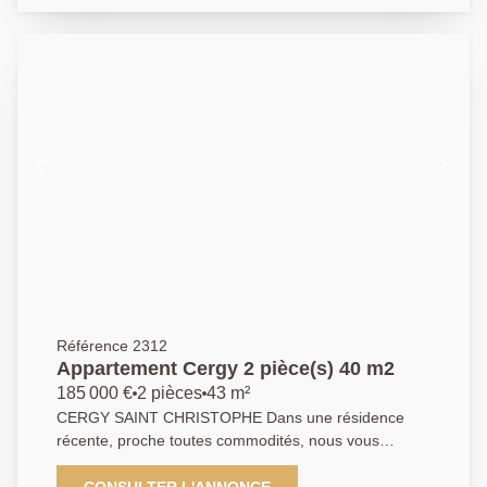
commercial. EXCLUSIVITE. 01 84 24 09 09
Référence 2312
Appartement Cergy 2 pièce(s) 40 m2
185 000 €
2 pièces
43 m²
CERGY SAINT CHRISTOPHE Dans une résidence
récente, proche toutes commodités, nous vous
invitons à découvrir cet appartement en rez-de-
chaussée offrant : une entrée, un séjour avec une