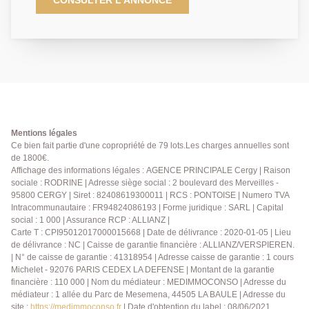
CONSULTER L'ANNONCE
cuisine ouverte desservant une terrasse et une salle
de bains. Ce bien dispose également d'une place de
parking en sous-sol. Ne tardez pas à nous contacter
pour le découvrir. Classe énergétique : en cours. 01
84 24 09 09
Mentions légales
Ce bien fait partie d'une copropriété de 79 lots.Les charges annuelles sont
de 1800€.
Affichage des informations légales : AGENCE PRINCIPALE Cergy | Raison
sociale : RODRINE | Adresse siège social : 2 boulevard des Merveilles -
95800 CERGY | Siret : 82408619300011 | RCS : PONTOISE | Numero TVA
Intracommunautaire : FR94824086193 | Forme juridique : SARL | Capital
social : 1 000 | Assurance RCP : ALLIANZ |
Carte T : CPI95012017000015668 | Date de délivrance : 2020-01-05 | Lieu
de délivrance : NC | Caisse de garantie financière : ALLIANZ/VERSPIEREN.
| N° de caisse de garantie : 41318954 | Adresse caisse de garantie : 1 cours
Michelet - 92076 PARIS CEDEX LA DEFENSE | Montant de la garantie
financière : 110 000 | Nom du médiateur : MEDIMMOCONSO | Adresse du
médiateur : 1 allée du Parc de Mesemena, 44505 LA BAULE | Adresse du
site :
https://medimmoconso.fr
| Date d'obtention du label : 08/06/2021