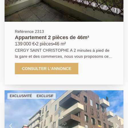
Référence 2313
Appartement 2 pièces de 46m²
139 000 €
2 pièces
46 m²
CERGY SAINT CHRISTOPHE A 2 minutes à pied de
la gare et des commerces, nous vous proposons ce
grand 2 pièces de plus de 46m² offrant : entrée avec
placard, séjour ouvrant sur terrasse, cuisine
CONSULTER L'ANNONCE
indépendante, chambre avec placard, salle d'eau et
WC indépendant. Une place de parking privative
complète ce bien. Idéal pour un premier achat ou un
investissement. Rafraichissement à prévoir, contactez
EXCLUSIVITÉ
EXCLUSIF
nous! Classe énergétique : C. EXCLUSIVITE. 01 84
24 09 09