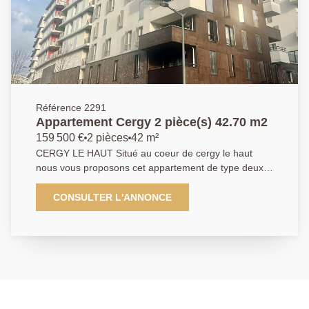
Référence 2291
Appartement Cergy 2 pièce(s) 42.70 m2
159 500 €
2 pièces
42 m²
CERGY LE HAUT Situé au coeur de cergy le haut
nous vous proposons cet appartement de type deux
pièces offrant : une entrée donnant sur un séjour
spacieux, une cuisine ouverte équipée parfaite pour
CONSULTER L'ANNONCE
les amateurs de cuisine. Vous découvrirez également
une chambre confortable, une salle d'eau et une
place de parking en sous-sol. Ne tardez pas à nous
contacter une exclusivité AP Classe énergétique : C.
Agent commercial. 01 84 24 09 09