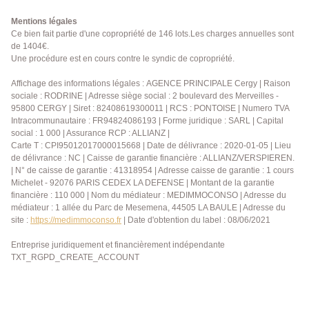
Mentions légales
Ce bien fait partie d'une copropriété de 146 lots.Les charges annuelles sont
de 1404€.
Une procédure est en cours contre le syndic de copropriété.
Affichage des informations légales : AGENCE PRINCIPALE Cergy | Raison
sociale : RODRINE | Adresse siège social : 2 boulevard des Merveilles -
95800 CERGY | Siret : 82408619300011 | RCS : PONTOISE | Numero TVA
Intracommunautaire : FR94824086193 | Forme juridique : SARL | Capital
social : 1 000 | Assurance RCP : ALLIANZ |
Carte T : CPI95012017000015668 | Date de délivrance : 2020-01-05 | Lieu
de délivrance : NC | Caisse de garantie financière : ALLIANZ/VERSPIEREN.
| N° de caisse de garantie : 41318954 | Adresse caisse de garantie : 1 cours
Michelet - 92076 PARIS CEDEX LA DEFENSE | Montant de la garantie
financière : 110 000 | Nom du médiateur : MEDIMMOCONSO | Adresse du
médiateur : 1 allée du Parc de Mesemena, 44505 LA BAULE | Adresse du
site :
https://medimmoconso.fr
| Date d'obtention du label : 08/06/2021
Entreprise juridiquement et financièrement indépendante
TXT_RGPD_CREATE_ACCOUNT