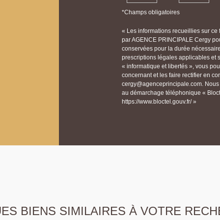
*Champs obligatoires
« Les informations recueillies sur ce
par AGENCE PRINCIPALE Cergy pour 
conservées pour la durée nécessaire à
prescriptions légales applicables et
« informatique et libertés », vous p
concernant et les faire rectifier e
cergy@agenceprincipale.com. Nous vo
au démarchage téléphonique « Bloctel
https://www.bloctel.gouv.fr/ »
S BIENS SIMILAIRES À VOTRE RECH