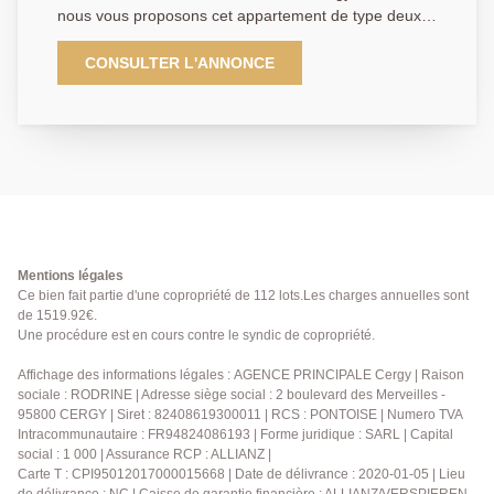
nous vous proposons cet appartement de type deux
pièces offrant : une entrée donnant sur un séjour
spacieux, une cuisine ouverte équipée parfaite pour
CONSULTER L'ANNONCE
les amateurs de cuisine. Vous découvrirez également
une chambre confortable, une salle d'eau et une
place de parking en sous-sol. Ne tardez pas à nous
contacter une exclusivité AP Classe énergétique : C.
Agent commercial. 01 84 24 09 09
Mentions légales
Ce bien fait partie d'une copropriété de 112 lots.Les charges annuelles sont
de 1519.92€.
Une procédure est en cours contre le syndic de copropriété.
Affichage des informations légales : AGENCE PRINCIPALE Cergy | Raison
sociale : RODRINE | Adresse siège social : 2 boulevard des Merveilles -
95800 CERGY | Siret : 82408619300011 | RCS : PONTOISE | Numero TVA
Intracommunautaire : FR94824086193 | Forme juridique : SARL | Capital
social : 1 000 | Assurance RCP : ALLIANZ |
Carte T : CPI95012017000015668 | Date de délivrance : 2020-01-05 | Lieu