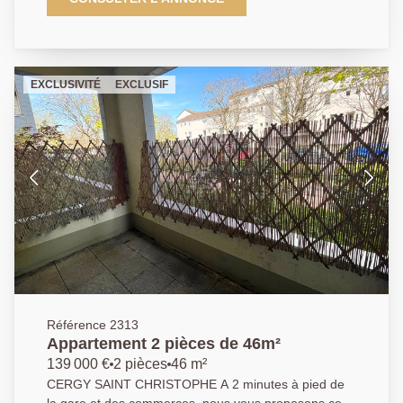
les amateurs de cuisine. Vous découvrirez également
une chambre confortable, une salle d'eau et une
place de parking en sous-sol. Ne tardez pas à nous
contacter une exclusivité AP Classe énergétique : C.
EXCLUSIVITÉ
EXCLUSIF
Agent commercial. 01 84 24 09 09
Référence 2313
Appartement 2 pièces de 46m²
139 000 €
2 pièces
46 m²
CERGY SAINT CHRISTOPHE A 2 minutes à pied de