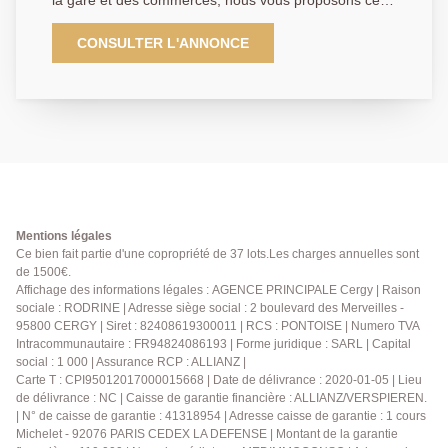
la gare et des commerces, nous vous proposons ce
grand 2 pièces de plus de 46m² offrant : entrée avec
placard, séjour ouvrant sur terrasse, cuisine
CONSULTER L'ANNONCE
indépendante, chambre avec placard, salle d'eau et
WC indépendant. Une place de parking privative
complète ce bien. Idéal pour un premier achat ou un
investissement. Rafraichissement à prévoir, contactez
nous! Classe énergétique : C. EXCLUSIVITE. 01 84
24 09 09
Mentions légales
Ce bien fait partie d'une copropriété de 37 lots.Les charges annuelles sont
de 1500€.
Affichage des informations légales : AGENCE PRINCIPALE Cergy | Raison
sociale : RODRINE | Adresse siège social : 2 boulevard des Merveilles -
95800 CERGY | Siret : 82408619300011 | RCS : PONTOISE | Numero TVA
Intracommunautaire : FR94824086193 | Forme juridique : SARL | Capital
social : 1 000 | Assurance RCP : ALLIANZ |
Carte T : CPI95012017000015668 | Date de délivrance : 2020-01-05 | Lieu
de délivrance : NC | Caisse de garantie financière : ALLIANZ/VERSPIEREN.
| N° de caisse de garantie : 41318954 | Adresse caisse de garantie : 1 cours
Michelet - 92076 PARIS CEDEX LA DEFENSE | Montant de la garantie