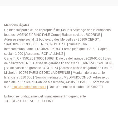
Mentions légales
Ce bien fait partie d'une copropriété de 149 lots.Affichage des informations
légales : AGENCE PRINCIPALE Cergy | Raison sociale : RODRINE |
Adresse siège social : 2 boulevard des Merveilles - 95800 CERGY |
Siret : 82408619300011 | RCS : PONTOISE | Numero TVA
Intracommunautaire : FR94824086193 | Forme juridique : SARL | Capital
social : 1 000 | Assurance RCP : ALLIANZ |
Carte T : CPI95012017000015668 | Date de délivrance : 2020-01-05 | Lieu
de délivrance : NC | Caisse de garantie financière : ALLIANZ/VERSPIEREN.
| N° de caisse de garantie : 41318954 | Adresse caisse de garantie : 1 cours
Michelet - 92076 PARIS CEDEX LA DEFENSE | Montant de la garantie
financière : 110 000 | Nom du médiateur : MEDIMMOCONSO | Adresse du
médiateur : 1 allée du Parc de Mesemena, 44505 LA BAULE | Adresse du
site :
https://medimmoconso.fr
| Date d'obtention du label : 08/06/2021
Entreprise juridiquement et financièrement indépendante
TXT_RGPD_CREATE_ACCOUNT