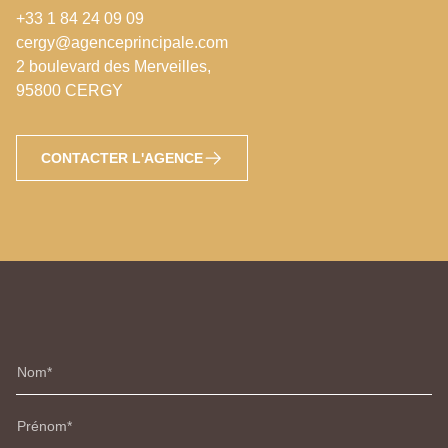
+33 1 84 24 09 09
cergy@agenceprincipale.com
2 boulevard des Merveilles,
95800 CERGY
CONTACTER L'AGENCE
Nom
Prénom