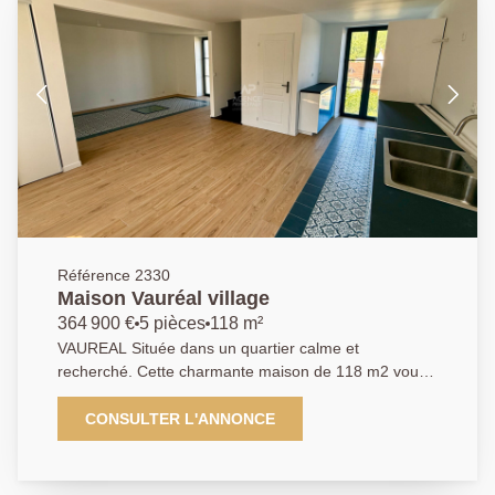
Référence 2330
Maison Vauréal village
364 900 €
5 pièces
118 m²
VAUREAL Située dans un quartier calme et
recherché. Cette charmante maison de 118 m2 vous
séduira par son charme de l'ancien, sa modernité
intérieure et sa luminosité. Elle dispose au rez-de-
CONSULTER L'ANNONCE
chaussée d'une grande pièce de vie de plus 40m²
avec une cuisine ouverte aménagée donnant sur un
joli jardinet. Au premier étage vous trouverez 2