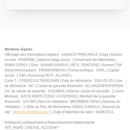
entrée accueillante, un vaste séjour double très
lumineux, une cuisine indépendante aménagée et
partiellement équipée, un cllier, une salle d'eau et des
wc séparés. Au rez-de-jardin vous trouverez une
pièce pouvant faire office de chambre ou de bureau
ainsi qu'une salle d'eau, parfait pour créer un espace
indépendant. A l'étage un pallier desservant deux
grandes chambres dont l'une dispose d'un placard
Mentions légales
intégré et l'autre avec accès aux combles aménagés,
Affichage des informations légales : AGENCE PRINCIPALE Cergy | Raison
sociale : RODRINE | Adresse siège social : 2 boulevard des Merveilles -
pouvant servir de chambre supplémentaire ou
95800 CERGY | Siret : 82408619300011 | RCS : PONTOISE | Numero TVA
d'espace de travail. Un garage avec terrasse au-
Intracommunautaire : FR94824086193 | Forme juridique : SARL | Capital
dessus complète ce bien, ainsi qu'une magnifique
social : 1 000 | Assurance RCP : ALLIANZ |
cave voutée. Venez vite découvrir cette charmante
Carte T : CPI95012017000015668 | Date de délivrance : 2020-01-05 | Lieu
maison ancienne, parfaite pour une famille. Classe
de délivrance : NC | Caisse de garantie financière : ALLIANZ/VERSPIEREN.
énergétique : E. 01 84 24 09 09
| N° de caisse de garantie : 41318954 | Adresse caisse de garantie : 1 cours
Michelet - 92076 PARIS CEDEX LA DEFENSE | Montant de la garantie
financière : 110 000 | Nom du médiateur : MEDIMMOCONSO | Adresse du
médiateur : 1 allée du Parc de Mesemena, 44505 LA BAULE | Adresse du
site :
https://medimmoconso.fr
| Date d'obtention du label : 08/06/2021
Entreprise juridiquement et financièrement indépendante
TXT_RGPD_CREATE_ACCOUNT