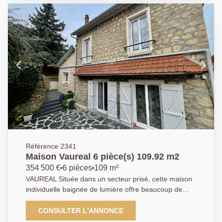
grandes chambres dont une avec cheminée et
dressing, une salle de bains et des wc indépendant.
Le deuxième étage se compose de deux grandes
chambres et une salle d'eau avec wc . Elle dispose
également d'une cave voutée de 37m² et de deux
places de parking dans la cour intérieur. Classe
énergétique : B. N'attendez plus pour une visite !
01.84.24.09.09
Référence 2341
Maison Vaureal 6 pièce(s) 109.92 m2
354 500 €
6 pièces
109 m²
VAUREAL Située dans un secteur prisé, cette maison
individuelle baignée de lumière offre beaucoup de
cachet et de belles possibilités d'aménagements.
Implantée sur un terrain de plus de 450m² au calme
CONSULTER L'ANNONCE
absolu. Elle se compose au rez-de-chaussée d'une