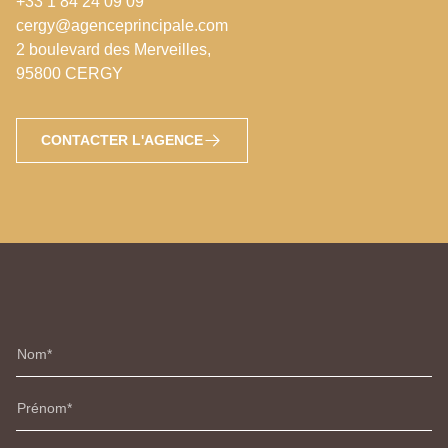
+33 1 84 24 09 09
cergy@agenceprincipale.com
2 boulevard des Merveilles,
95800 CERGY
CONTACTER L'AGENCE
Nom
Prénom