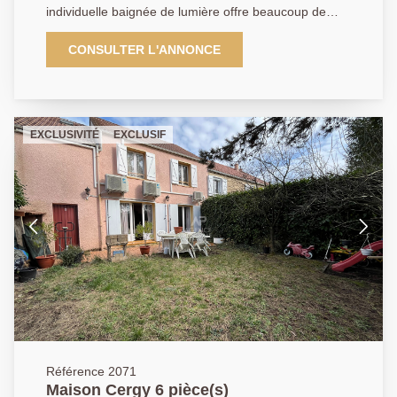
individuelle baignée de lumière offre beaucoup de
cachet et de belles possibilités d'aménagements.
Implantée sur un terrain de plus de 450m² au calme
CONSULTER L'ANNONCE
absolu. Elle se compose au rez-de-chaussée d'une
entrée accueillante, un vaste séjour double très
lumineux, une cuisine indépendante aménagée et
partiellement équipée, un cllier, une salle d'eau et des
EXCLUSIVITÉ
EXCLUSIF
wc séparés. Au rez-de-jardin vous trouverez une
pièce pouvant faire office de chambre ou de bureau
ainsi qu'une salle d'eau, parfait pour créer un espace
indépendant. A l'étage un pallier desservant deux
grandes chambres dont l'une dispose d'un placard
intégré et l'autre avec accès aux combles aménagés,
pouvant servir de chambre supplémentaire ou
d'espace de travail. Un garage avec terrasse au-
dessus complète ce bien, ainsi qu'une magnifique
cave voutée. Venez vite découvrir cette charmante
maison ancienne, parfaite pour une famille. Classe
énergétique : E. 01 84 24 09 09
Référence 2071
Maison Cergy 6 pièce(s)