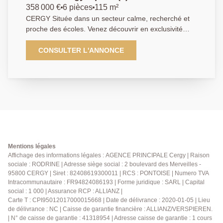
358 000 €
6 pièces
115 m²
CERGY Située dans un secteur calme, recherché et
proche des écoles. Venez découvrir en exclusivité
cette charmante maison. Elle se compose ainsi : au
rez-de-chaussée une entrée, un salon lumineux
CONSULTER L'ANNONCE
donnant sur un beau jardin, une cuisine
indépendante, aménagée et équipée, un wc. A l'étage
se trouve 3 chambres dont une avec salle d'eau et
wc, une salle de bains et un wc. Vous trouverez
également un accès aux combles aménagées en
chambre. Un garage et une place de parking en
extérieur complètent ce bien. Contactez nous au plus
vite pour la visiter. Classe énergétique : C.
EXCLUSIVITE. 01 84 24 09 09
Mentions légales
Affichage des informations légales : AGENCE PRINCIPALE Cergy | Raison
sociale : RODRINE | Adresse siège social : 2 boulevard des Merveilles -
95800 CERGY | Siret : 82408619300011 | RCS : PONTOISE | Numero TVA
Intracommunautaire : FR94824086193 | Forme juridique : SARL | Capital
social : 1 000 | Assurance RCP : ALLIANZ |
Carte T : CPI95012017000015668 | Date de délivrance : 2020-01-05 | Lieu
de délivrance : NC | Caisse de garantie financière : ALLIANZ/VERSPIEREN.
| N° de caisse de garantie : 41318954 | Adresse caisse de garantie : 1 cours