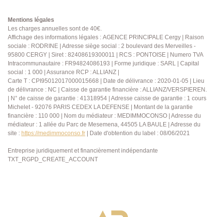
vite pour la visiter. Classe énergétique : C.
EXCLUSIVITE. 01 84 24 09 09
Mentions légales
Les charges annuelles sont de 40€.
Affichage des informations légales : AGENCE PRINCIPALE Cergy | Raison
sociale : RODRINE | Adresse siège social : 2 boulevard des Merveilles -
95800 CERGY | Siret : 82408619300011 | RCS : PONTOISE | Numero TVA
Intracommunautaire : FR94824086193 | Forme juridique : SARL | Capital
social : 1 000 | Assurance RCP : ALLIANZ |
Carte T : CPI95012017000015668 | Date de délivrance : 2020-01-05 | Lieu
de délivrance : NC | Caisse de garantie financière : ALLIANZ/VERSPIEREN.
| N° de caisse de garantie : 41318954 | Adresse caisse de garantie : 1 cours
Michelet - 92076 PARIS CEDEX LA DEFENSE | Montant de la garantie
financière : 110 000 | Nom du médiateur : MEDIMMOCONSO | Adresse du
médiateur : 1 allée du Parc de Mesemena, 44505 LA BAULE | Adresse du
site :
https://medimmoconso.fr
| Date d'obtention du label : 08/06/2021
Entreprise juridiquement et financièrement indépendante
TXT_RGPD_CREATE_ACCOUNT