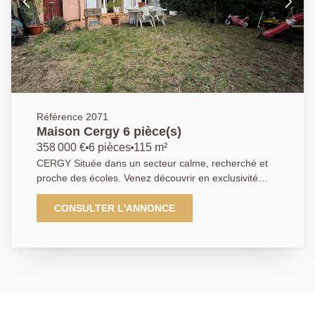
24 09 09
Référence 2071
Maison Cergy 6 pièce(s)
358 000 €
6 pièces
115 m²
CERGY Située dans un secteur calme, recherché et
proche des écoles. Venez découvrir en exclusivité
cette charmante maison. Elle se compose ainsi : au
rez-de-chaussée une entrée, un salon lumineux
CONSULTER L'ANNONCE
donnant sur un beau jardin, une cuisine
indépendante, aménagée et équipée, un wc. A l'étage
se trouve 3 chambres dont une avec salle d'eau et
wc, une salle de bains et un wc. Vous trouverez
également un accès aux combles aménagées en
chambre. Un garage et une place de parking en
extérieur complètent ce bien. Contactez nous au plus