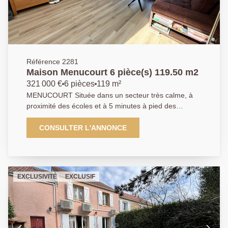
Référence 2281
Maison Menucourt 6 pièce(s) 119.50 m2
321 000 €
6 pièces
119 m²
MENUCOURT Située dans un secteur très calme, à
proximité des écoles et à 5 minutes à pied des
commodités, nous vous invitons à découvrir cette
maison de 6 pièces offrant : une entrée, un séjour
CONSULTER L'ANNONCE
double traversant donnant un accès direct à une
terrasse et à un jardin privatif exposé plein ouest, une
cuisine indépendante aménagée et équipée, WC,
buanderie, cellier et garage attenant. À l'étage, vous
EXCLUSIVITÉ
EXCLUSIF
trouverez quatre chambres, dont une suite parentale
avec salle d'eau et coin bureau, ainsi qu'une salle de
bains avec WC. La maison dispose également de
combles aménagés. Ne tardez pas à nous contacter :
idéal pour une famille ! Classe énergétique : D. 01 84