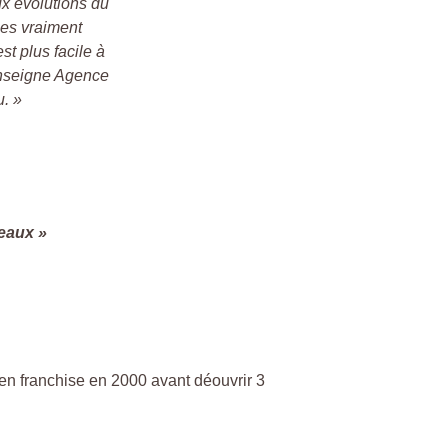
ux évolutions du
ces vraiment
st plus facile à
’enseigne Agence
u. »
seaux »
en franchise en 2000 avant déouvrir 3